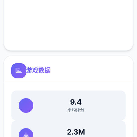
NPC互动：同伴、仇家、家仆、生育等
安全下载
高速安装
完全免费
其他重要玩法：武林大会、随机事件、生活、
钓鱼、青楼、赌坊、地牢、捕快、杀手等
客服支持
【后续更新计划】
游戏数据
后续重点更新：逐步增添&完善沙盒内容物以
及机制、更新创意工坊2.0、更新白送DLC等
9.4
平均评分
从江湖中的无名之辈伊始，以微末之身，于诡
谲的江湖纷争中成就侠名，搅动天下大势。
2.3M
——百万字的原创武侠剧情，主线6大结局，