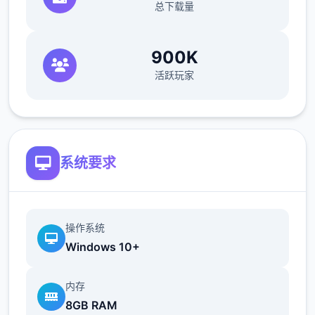
总下载量
沈浸式享受江湖恩怨情仇
900K
活跃玩家
系统要求
——15个地图，包含5个大门派剧情，解锁不
同的江湖记录
操作系统
Windows 10+
——结交不同性格的江湖人物，与不同的江湖
内存
人士互动，或红尘相伴，或传授武艺，或图谋
8GB RAM
不轨、心狠手辣