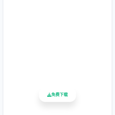
武学：数个余种兵器，数数个套武学/轻功/内
功、武学混用、神功、6才书框架、天赋等
点击下载 刀剑江湖路
完整版游戏，免费体验
2.3M+
总下载量
4.9/5
用户评分
900K+
活跃用户
帮派玩法：自建帮派、帮派战争、吞并帮派、
收服帮派等
免费下载