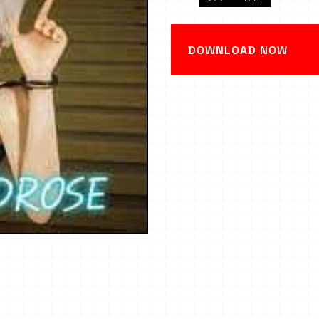
DOWNLOAD NOW