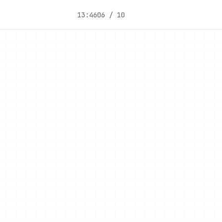
13:46
06 / 10