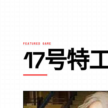
FEATURED GAME
17号特工