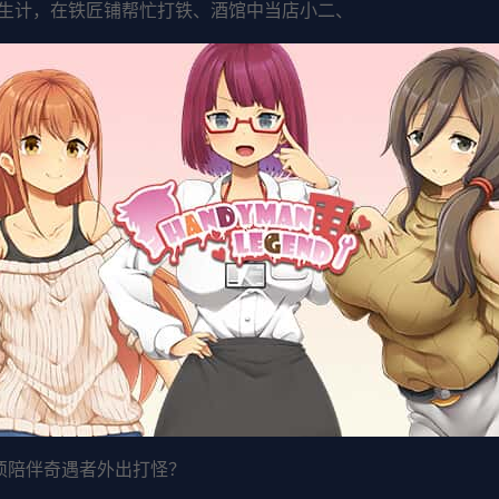
生计，在铁匠铺帮忙打铁、酒馆中当店小二、
须陪伴奇遇者外出打怪？