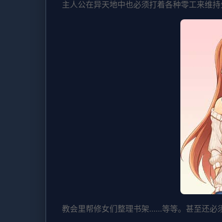
主人公在异天地中也必须打着各种零工来维持
教会里帮修女们整理书架……等等。甚至还必