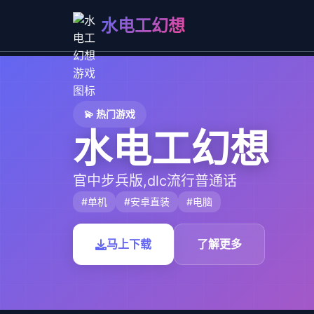
水电工幻想
💫 热门游戏
水电工幻想
官中步兵版,dlc流行普通话
#单机
#安卓直装
#电脑
马上下载
了解更多