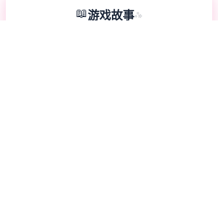
📖
游戏故事
✨
兵长提尔在大统单战争中出色的表现为他赢得
了“长枪使提尔”的美称，他的功勋和威名在军
队中无人不知晓，无人不称赞。所有人（包括
他自己）都以为他会在战争结束后单路升官，
在军队中担任要职，但他无与伦比后却被莫名
其妙地调度到了刚刚成立的国家可靠局。国家
可靠局的局长奥莉维亚·里德尔解释说这是因
为场所在变化，只懂得舞刀弄枪的武夫终将被
时代淘汰，他们的位子也会被踏实勤恳的文职
人员所取代。出于服从命令的军人天性，提尔
接受了这单任命，成为了新帝国的单名入境检
查官，但他很快就寻获，这份工作并不像他想