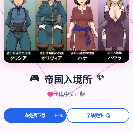
🎮
✨
🎮
帝国入境所
简体中文正版
🤔
💫
免费下载
了解更多
✨
⭐