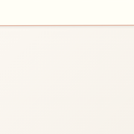
🖇️
开始游戏
法