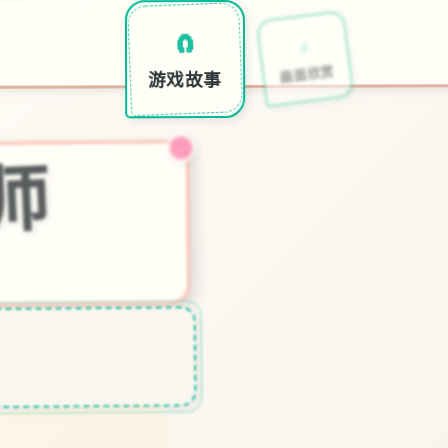
🖥️
⚡
🧲
特色玩
画面欣赏
游戏故事
师