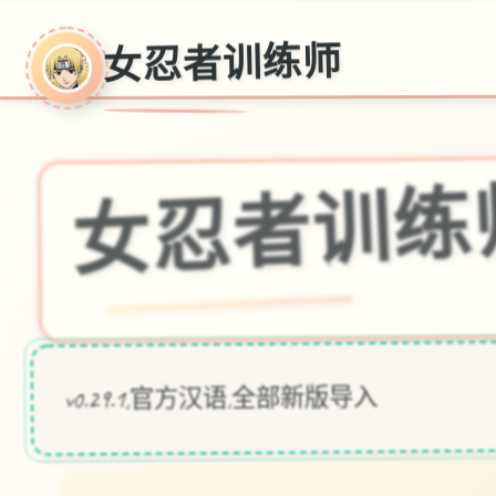
女忍者训练师
女忍者训练
v0.29.1,官方汉语,全部新版导入