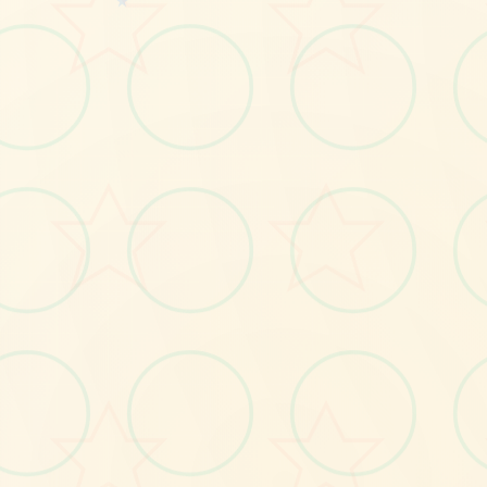
★
📸
No.1