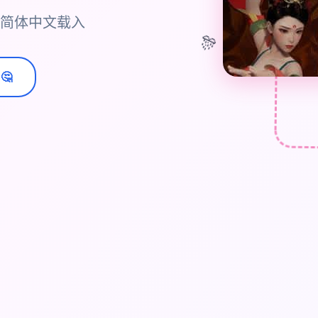
,官方简体中文载入
🎊
🤔