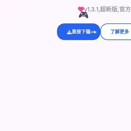
v1.3.1,超新版
🎮
💫
直接下载
了解更多
✨
⭐