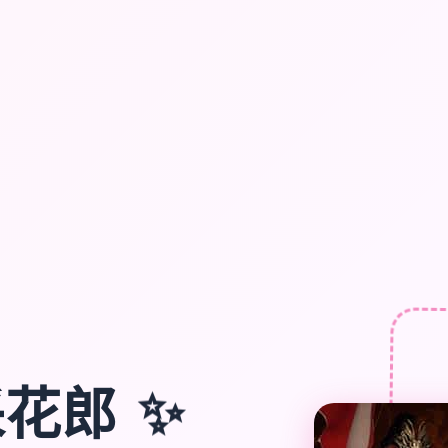
✨
采花郎