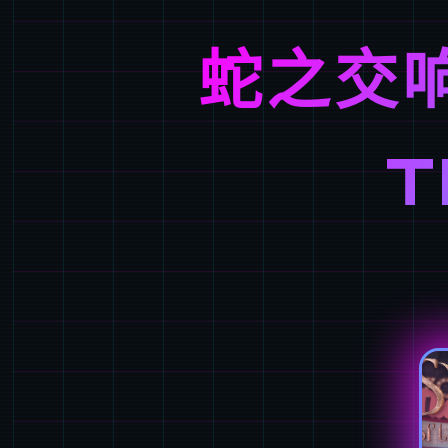
蛇之交响
T