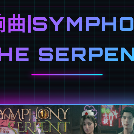
曲|SYMPHO
HE SERPE