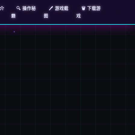
E介
🔍 操作秘
🖊️ 游戏截
🗑️ 下载游
籍
图
戏