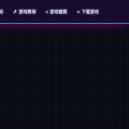
介绍
🎵 游戏教程
⚙️ 游戏截图
⭐ 下载游戏