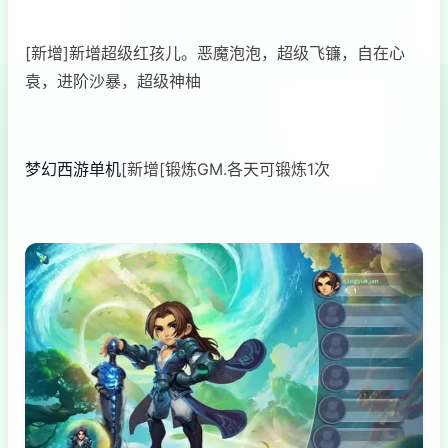
[新增]新增超级红孩儿。恶魔泡泡，超级飞镰，自在心
袁，进阶沙暴，超级神柚
梦幻西游单机
[新增[锻炼GM.各天可锻炼1次