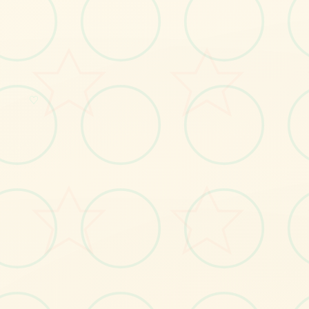
♡
No.1