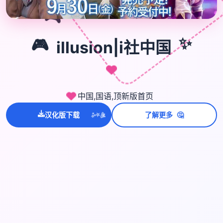
🎮
✨
🎮
illusion|i社中国
中国,国语,顶新版首页
💫
🤔
汉化版下载
了解更多
✨
⭐