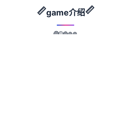
📏
📏
game介绍
🔴
🟢
🟡
🟣
🔵
📖
游戏故事
✨
illusion中国/i社遊戲：Illusion是日本的单家知
名3D遊戲制作公司，主要作品有尾行系列、
欲望格鬥系列、欲望血液系列、人工个别女系
列及性感沙灘系列等。