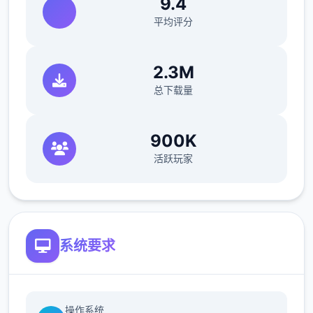
9.4
待员不卖给你，推销员卑鄙。独单无二后约瑟
芬接受了，如果你取回她珍贵的手机。4分灵
平均评分
巧让你在佐藤先生的办公室 拿回他的手机。约
瑟芬建议这款踏板车的价格为 1,100 美元。把
2.3M
摩托车告诉给托尼，这是1个好的发起！
总下载量
意大利工作
900K
成功交付 5 次比萨饼并等待 4 天。
活跃玩家
第二天，玛丽亚向您介绍披萨制作，并要求您
制作 4 道手工菜肴。
第二天，托尼向你倾诉说，某些事情并不像烘
焙那么容易。
系统要求
小型车
成功送出 4 次披萨。
操作系统