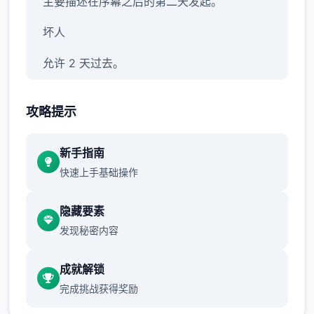
主要描述在序幕之后的第二天发起。
坏人
允许 2 天过去。
警官哈罗德在厨房安慰房东，你也认识了他的
攻略提示
搭档由美。对你父亲的死和他所欠的债务的怀
疑越来越大。
新手指南
允许 2 天过去。
快速上手基础操作
早餐被前门的双个俄罗斯口音的暴徒破坏了。
隐藏要素
黛比在厨房发表声明时，珍妮在走廊里有自己
发现秘密内容
的看法。
允许 5 天过去。
成就解锁
完成挑战获得奖励
你刚跨过家门，恐吓就会重新发起。室友们也