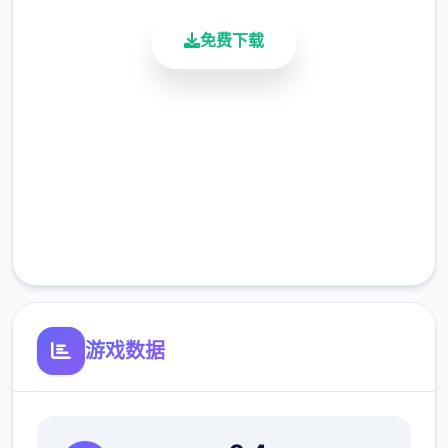
尼。1个送货员的职位刚刚开放：使用在
免费下载
Consum-R购买的自行车，按照正确的顺序分
发披萨以供租用。
安全下载
高速安装
夏日传说的描述
完全免费
从那时起，黑手党的伏击就发起了。因此，建
客服支持
议您定期将收入转入银行账户。
滑板车
游戏数据
成功交付 3 次比萨饼并等待 3 天。
在比萨店遇见红发女郎蒂娜。托尼说服你换
档。Saga Dealership有你需要的东西，但接