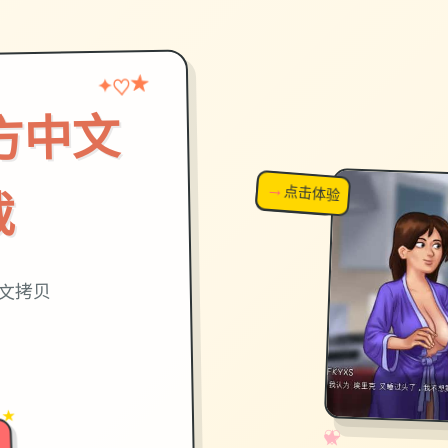
★
♡
✦
方中文
→
↗
点击体验
超棒！
载
中文拷贝
 ★
✧
♡
★
♥