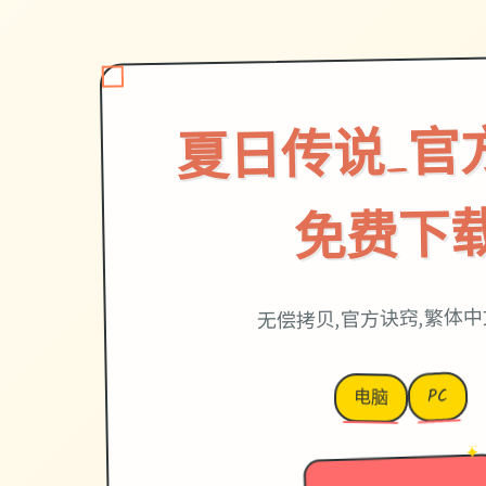
夏日传说_官
免费下
无偿拷贝,官方诀窍,繁体
PC
电脑
→
✦