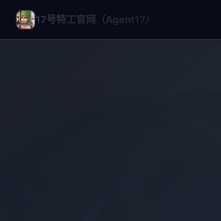
17号特工官网（Agent17）