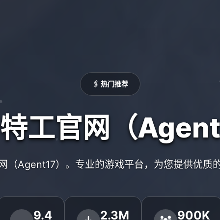
🖇️ 热门推荐
号特工官网（Agent
官网（Agent17）。专业的游戏平台，为您提供优质
9.4
2.3M
900K