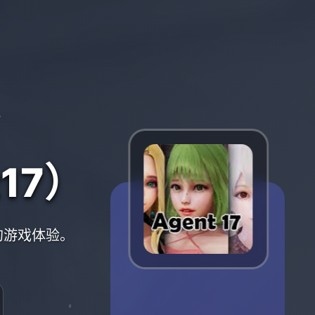
17）
的游戏体验。