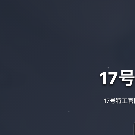
17
17号特工