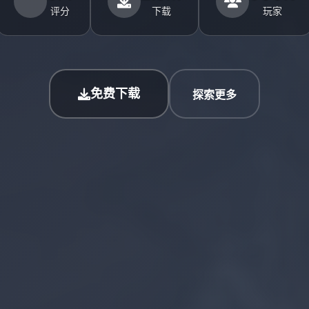
评分
下载
玩家
免费下载
探索更多