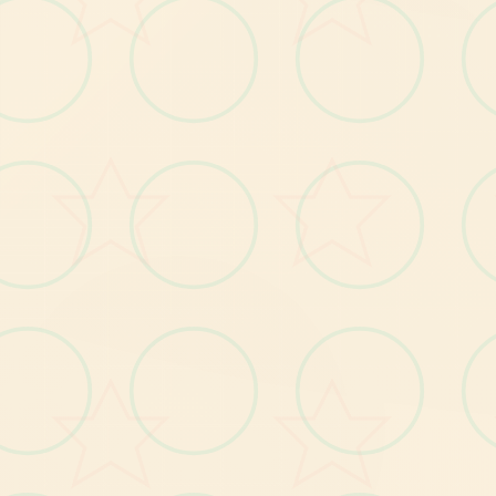
战
为
遭
遇
机
甲
事
件
增
加
5
些
细
道具
人