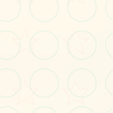
⚒️
画面艺术展