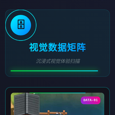
🗄️
视觉数据矩阵
沉浸式视觉体验扫描
DATA-01