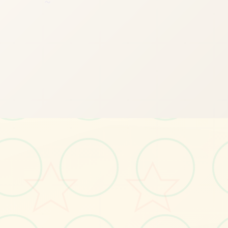
～
🔌
画面艺术展