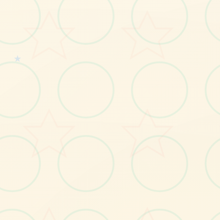
★
No.2