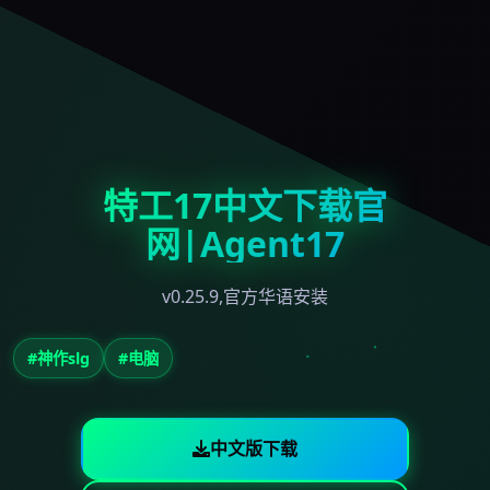
特工17中文下载官
网|Agent17
v0.25.9,官方华语安装
#神作slg
#电脑
中文版下载