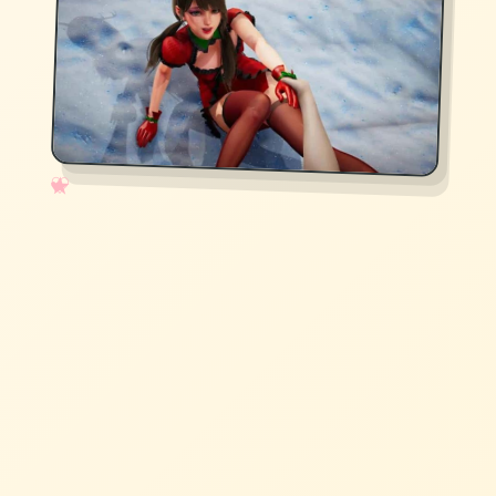
✧
♡
★
♥