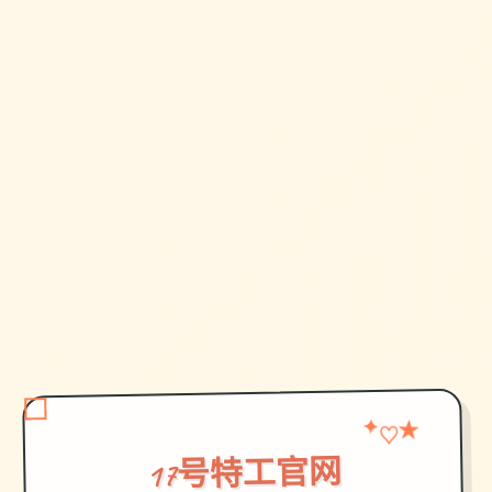
✦
★
♡
17号特工官网