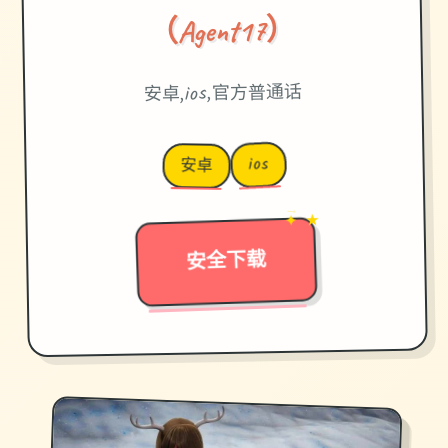
（Agent17）
安卓,ios,官方普通话
ios
安卓
✦ ★
→
安全下载