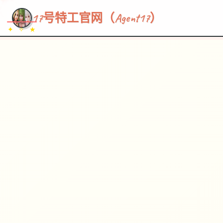
~~~
★
♡
✦
✧
♥
~
→
↗
17号特工官网（Agent17）
✦ ✧ ★