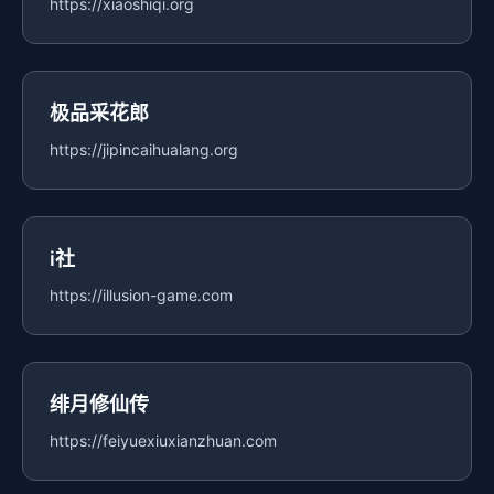
https://xiaoshiqi.org
极品采花郎
https://jipincaihualang.org
i社
https://illusion-game.com
绯月修仙传
https://feiyuexiuxianzhuan.com