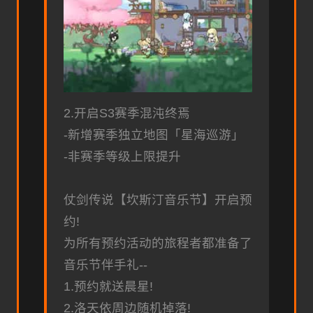
2.开启S3赛季混沌终焉
-新增赛季独立地图「星海巡游」
-非赛季等级上限提升
仗剑传说【坎斯汀音乐节】开启预
约!
为所有预约活动的旅程者都准备了
音乐节伴手礼--
1.预约就送晨星!
2.洛天依周边随机掉落!