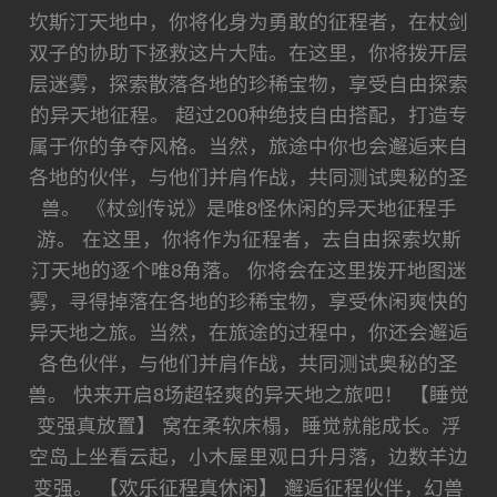
坎斯汀天地中，你将化身为勇敢的征程者，在杖剑
双子的协助下拯救这片大陆。在这里，你将拨开层
层迷雾，探索散落各地的珍稀宝物，享受自由探索
的异天地征程。 超过200种绝技自由搭配，打造专
属于你的争夺风格。当然，旅途中你也会邂逅来自
各地的伙伴，与他们并肩作战，共同测试奥秘的圣
兽。 《杖剑传说》是唯8怪休闲的异天地征程手
游。 在这里，你将作为征程者，去自由探索坎斯
汀天地的逐个唯8角落。 你将会在这里拨开地图迷
雾，寻得掉落在各地的珍稀宝物，享受休闲爽快的
异天地之旅。当然，在旅途的过程中，你还会邂逅
各色伙伴，与他们并肩作战，共同测试奥秘的圣
兽。 快来开启8场超轻爽的异天地之旅吧！ 【睡觉
变强真放置】 窝在柔软床榻，睡觉就能成长。浮
空岛上坐看云起，小木屋里观日升月落，边数羊边
变强。 【欢乐征程真休闲】 邂逅征程伙伴，幻兽