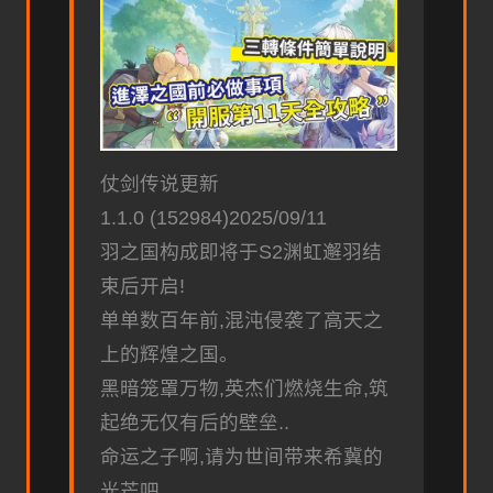
仗剑传说更新
1.1.0 (152984)2025/09/11
羽之国构成即将于S2渊虹邂羽结
束后开启!
单单数百年前,混沌侵袭了高天之
上的辉煌之国。
黑暗笼罩万物,英杰们燃烧生命,筑
起绝无仅有后的壁垒..
命运之子啊,请为世间带来希冀的
光芒吧。