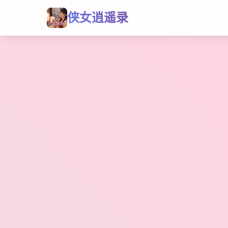
侠女逍遥录