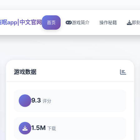
催眠app|中文官网
首页
游戏简介
操作秘籍
即
游戏数据
9.3
评分
1.5M
下载