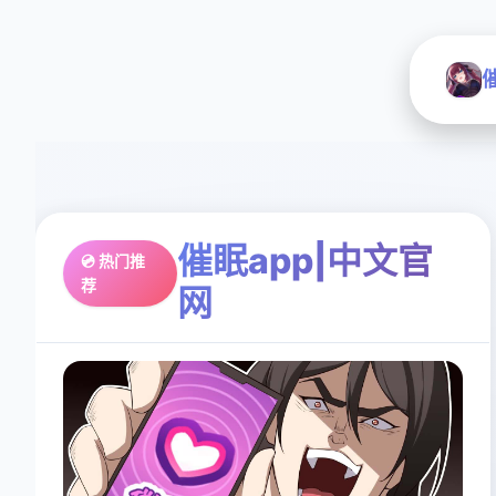
催眠app|中文官
💿 热门推
荐
网