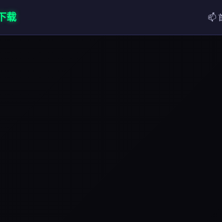
网下载
📫