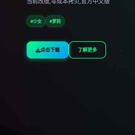
当前改版,零成本拷贝,官方中文版
#少女
#萝莉
点击下载
了解更多