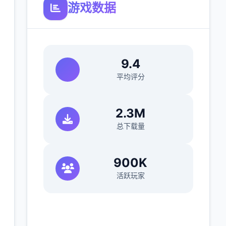
游戏数据
9.4
平均评分
2.3M
总下载量
900K
活跃玩家