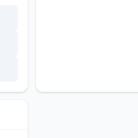
到了
有材
化了动
，大改