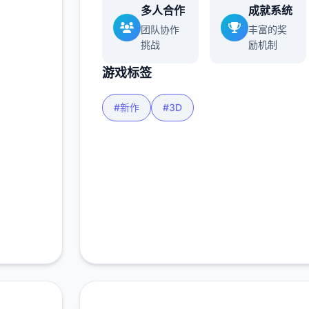
多人合作
成就系统
团队协作
丰富的奖
挑战
励机制
游戏标签
#新作
#3D