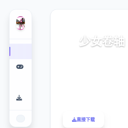
🎶 热门推荐
少女卷轴
少女卷轴。专业的游戏平台，
供优质的游戏体验。
9.4
2.3M
评分
下载
直接下载
了解更