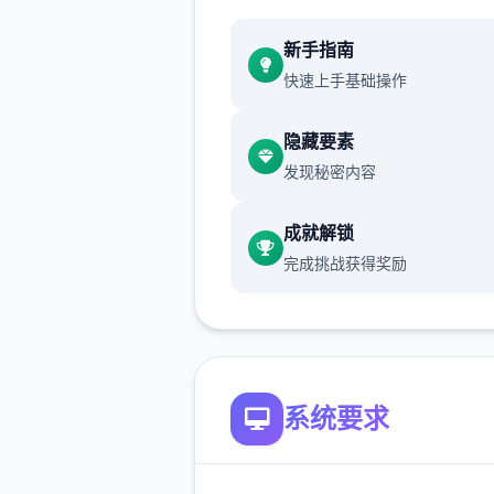
新手指南
快速上手基础操作
隐藏要素
发现秘密内容
原版武器衣服的材质也所有得
替换，差不大量覆盖了原版所
成就解锁
质数据，光影换成了lux，优
完成挑战获得奖励
作类MOD，优化了NPC美化
了界面UI。
系统要求